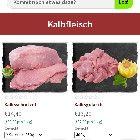
Los!
Kalbfleisch
B
B
Kalbsschnitzel
Kalbsgulasch
e
e
€14,40
€13,20
w
w
(€39,99 pro 1 kg)
(€32,99 pro 1 kg)
e
e
Gewicht:
Gewicht:
r
r
t
t