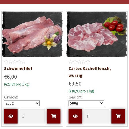
o
o
n
n
5
5
B
B
Schweinefilet
Zartes Kachelfleisch,
e
e
würzig
€6,00
w
w
€9,50
(€23,99 pro 1 kg)
e
e
(€18,99 pro 1 kg)
r
r
Gewicht:
Gewicht:
t
t
e
e
t
t
m
m
i
i
t
t