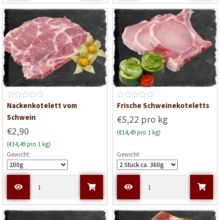
t
t
0
0
v
v
o
o
n
n
5
5
B
B
Nackenkotelett vom
Frische Schweinekoteletts
e
e
Schwein
€5,22 pro kg
w
w
€2,90
(€14,49 pro 1 kg)
e
e
(€14,49 pro 1 kg)
r
r
Gewicht:
Gewicht:
t
t
e
e
t
t
m
m
i
i
t
t
0
0