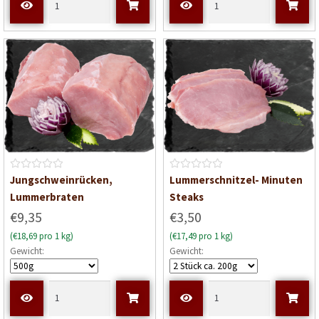
m
i
t
0
v
o
n
5
B
B
Jungschweinrücken,
Lummerschnitzel- Minuten
e
e
Lummerbraten
Steaks
w
w
€9,35
€3,50
e
e
(€18,69 pro 1 kg)
(€17,49 pro 1 kg)
r
r
Gewicht:
Gewicht:
t
t
e
e
t
t
m
m
i
i