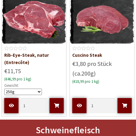
0
v
o
n
5
B
B
Rib-Eye-Steak, natur
Cuscino Steak
e
e
(Entrecôte)
€3,80 pro Stück
w
w
€11,75
(ca.200g)
e
e
(€46,99 pro 1 kg)
r
r
(€18,99 pro 1 kg)
Gewicht:
t
t
e
e
t
t
m
m
i
i
t
t
0
0
Schweinefleisch
v
v