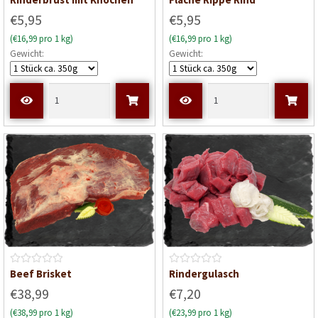
e
e
€5,95
€5,95
w
w
(€16,99 pro 1 kg)
(€16,99 pro 1 kg)
e
e
Gewicht:
Gewicht:
r
r
t
t
e
e
t
t
m
m
i
i
t
t
0
0
v
v
o
o
n
n
5
5
B
B
Beef Brisket
Rindergulasch
e
e
€38,99
€7,20
w
w
(€38,99 pro 1 kg)
(€23,99 pro 1 kg)
e
e