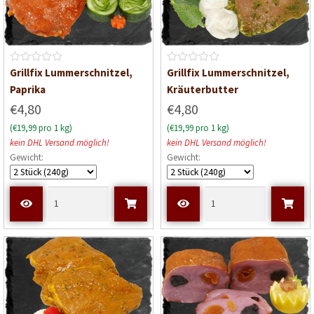
B
B
Grillfix Lummerschnitzel,
Grillfix Lummerschnitzel,
e
e
Paprika
Kräuterbutter
w
w
€4,80
€4,80
e
e
(€19,99 pro 1 kg)
(€19,99 pro 1 kg)
r
r
kein DHL Versand möglich!
kein DHL Versand möglich!
t
t
Gewicht:
Gewicht:
e
e
t
t
m
m
i
i
t
t
0
0
v
v
o
o
n
n
5
5