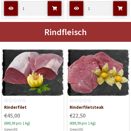
e
e
t
t
m
m
i
i
t
t
Rindfleisch
0
0
v
v
o
o
n
n
5
5
B
B
Rinderfilet
Rinderfiletsteak
e
e
€45,00
€22,50
w
w
(€89,99 pro 1 kg)
(€89,99 pro 1 kg)
e
e
Gewicht:
Gewicht:
r
r