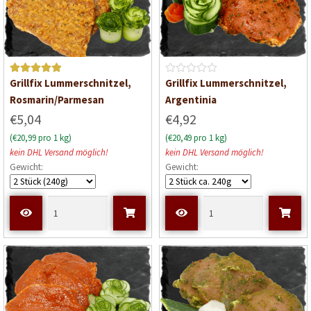
5
Bewerte
B
Grillfix Lummerschnitzel,
Grillfix Lummerschnitzel,
t mit
5
e
Rosmarin/Parmesan
Argentinia
von 5
w
€5,04
€4,92
e
(€20,99 pro 1 kg)
(€20,49 pro 1 kg)
r
kein DHL Versand möglich!
kein DHL Versand möglich!
t
Gewicht:
Gewicht:
e
t
m
i
t
0
v
o
n
5