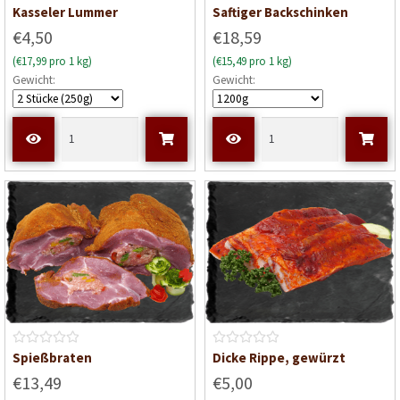
B
B
Kasseler Lummer
Saftiger Backschinken
e
e
€4,50
€18,59
w
w
(€17,99 pro 1 kg)
(€15,49 pro 1 kg)
e
e
Gewicht:
Gewicht:
r
r
t
t
e
e
t
t
m
m
i
i
t
t
0
0
v
v
o
o
n
n
5
5
B
B
Spießbraten
Dicke Rippe, gewürzt
e
e
€13,49
€5,00
w
w