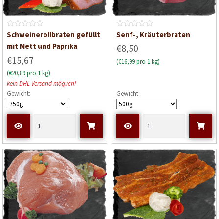
B
B
Schweinerollbraten gefüllt
Senf-, Kräuterbraten
e
e
mit Mett und Paprika
€8,50
w
w
€15,67
(€16,99 pro 1 kg)
e
e
(€20,89 pro 1 kg)
r
r
kein DHL Versand möglich!
t
t
Gewicht:
Gewicht:
e
e
t
t
m
m
i
i
t
t
0
0
v
v
o
o
n
n
5
5