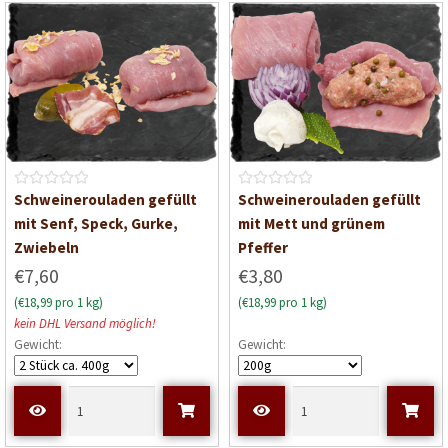
0
0
v
v
o
o
n
n
5
5
B
B
Schweinerouladen gefüllt
Schweinerouladen gefüllt
e
e
mit Senf, Speck, Gurke,
mit Mett und grünem
w
w
Zwiebeln
Pfeffer
e
e
€7,60
€3,80
r
r
(€18,99 pro 1 kg)
(€18,99 pro 1 kg)
t
t
kein DHL Versand möglich!
e
e
Gewicht:
Gewicht:
t
t
m
m
i
i
t
t
0
0