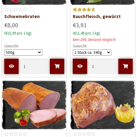
B
Bewerte
Schweinebraten
Bauchfleisch, gewürzt
e
t mit
€8,00
€3,91
w
4.75
von
(€15,99 pro 1 kg)
(€11,49 pro 1 kg)
e
5
kein DHL Versand möglich!
r
Gewicht:
Gewicht:
t
e
t
m
i
t
0
v
o
n
5