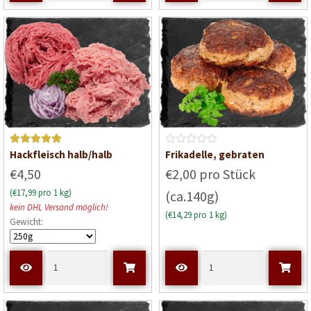
i
i
t
t
0
0
v
v
o
o
n
n
5
5
Bewerte
B
Hackfleisch halb/halb
Frikadelle, gebraten
t mit
5
e
€4,50
€2,00 pro Stück
von 5
w
(€17,99 pro 1 kg)
(ca.140g)
e
kein DHL Versand möglich!
r
(€14,29 pro 1 kg)
Gewicht:
t
e
t
m
i
t