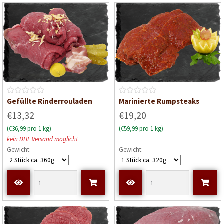
t
t
0
0
v
v
o
o
n
n
5
5
B
B
Gefüllte Rinderrouladen
Marinierte Rumpsteaks
e
e
€13,32
€19,20
w
w
(€36,99 pro 1 kg)
(€59,99 pro 1 kg)
e
e
kein DHL Versand möglich!
r
r
Gewicht:
Gewicht:
t
t
e
e
t
t
m
m
i
i
t
t
0
0