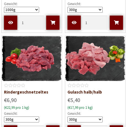
Gewicht:
Gewicht:
r
r
t
t
e
e
t
t
m
m
i
i
t
t
0
0
v
v
o
o
n
n
5
5
B
B
Rindergeschnetzeltes
Gulasch halb/halb
e
e
€6,90
€5,40
w
w
(€22,99 pro 1 kg)
(€17,99 pro 1 kg)
e
e
Gewicht:
Gewicht:
r
r
t
t
e
e