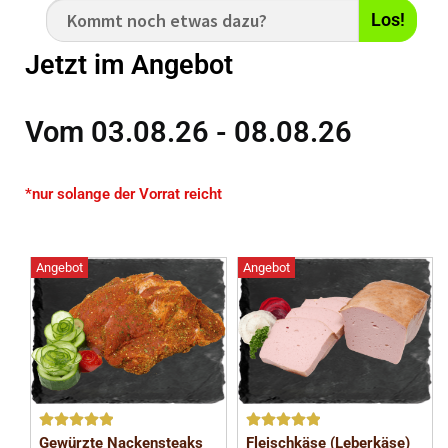
Los!
Jetzt im Angebot
Vom 03.08.26 - 08.08.26
*nur solange der Vorrat reicht
Angebot
Angebot
Bewerte
Bewerte
Gewürzte Nackensteaks
Fleischkäse (Leberkäse)