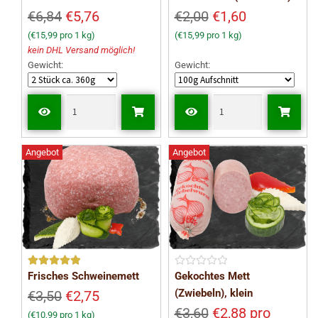
t mit
5
t mit
5
€6,84
€5,76
€2,00
€1,60
von 5
von 5
(€15,99 pro 1 kg)
(€15,99 pro 1 kg)
kein DHL Versand möglich!
Gewicht:
Gewicht:
Angebot
Angebot
Bewerte
B
Frisches Schweinemett
Gekochtes Mett
t mit
5
e
(Zwiebeln), klein
€3,50
€2,75
von 5
w
€3,60
€2,88 pro
(€10,99 pro 1 kg)