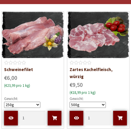
o
o
n
n
5
5
B
B
Schweinefilet
Zartes Kachelfleisch,
e
e
würzig
€6,00
w
w
€9,50
(€23,99 pro 1 kg)
e
e
(€18,99 pro 1 kg)
r
r
Gewicht:
Gewicht:
t
t
e
e
t
t
m
m
i
i
t
t