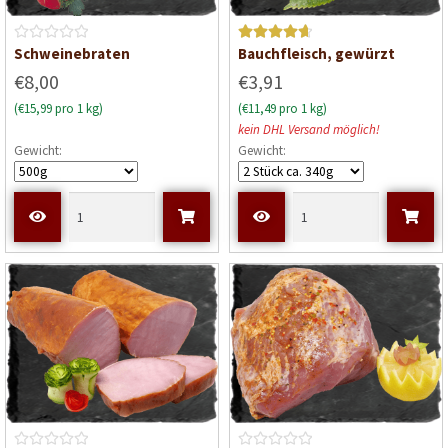
B
Bewerte
Schweinebraten
Bauchfleisch, gewürzt
e
t mit
€8,00
€3,91
w
4.75
von
(€15,99 pro 1 kg)
(€11,49 pro 1 kg)
e
5
kein DHL Versand möglich!
r
Gewicht:
Gewicht:
t
e
t
m
i
t
0
v
o
n
5