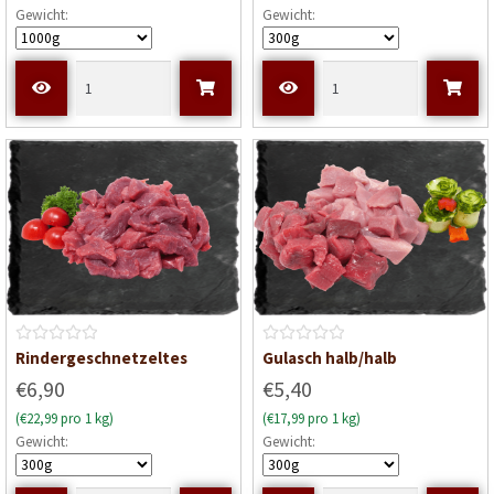
Gewicht:
Gewicht:
r
r
t
t
e
e
t
t
m
m
i
i
t
t
0
0
v
v
o
o
n
n
5
5
B
B
Rindergeschnetzeltes
Gulasch halb/halb
e
e
€6,90
€5,40
w
w
(€22,99 pro 1 kg)
(€17,99 pro 1 kg)
e
e
Gewicht:
Gewicht:
r
r
t
t
e
e