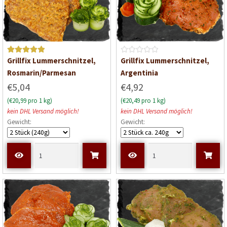
5
Bewerte
B
Grillfix Lummerschnitzel,
Grillfix Lummerschnitzel,
t mit
5
e
Rosmarin/Parmesan
Argentinia
von 5
w
€5,04
€4,92
e
(€20,99 pro 1 kg)
(€20,49 pro 1 kg)
r
kein DHL Versand möglich!
kein DHL Versand möglich!
t
Gewicht:
Gewicht:
e
t
m
i
t
0
v
o
n
5