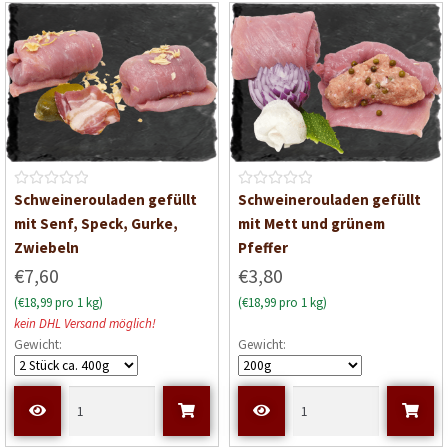
0
0
v
v
o
o
n
n
5
5
B
B
Schweinerouladen gefüllt
Schweinerouladen gefüllt
e
e
mit Senf, Speck, Gurke,
mit Mett und grünem
w
w
Zwiebeln
Pfeffer
e
e
€7,60
€3,80
r
r
(€18,99 pro 1 kg)
(€18,99 pro 1 kg)
t
t
kein DHL Versand möglich!
e
e
Gewicht:
Gewicht:
t
t
m
m
i
i
t
t
0
0