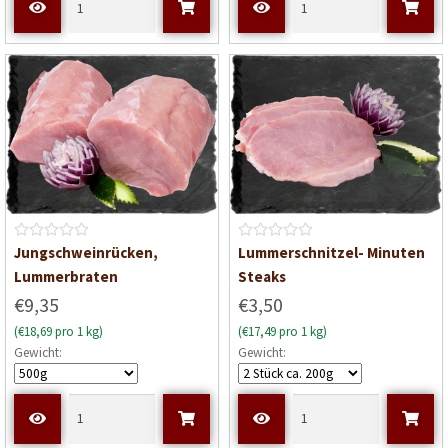
m
i
t
0
v
o
n
5
B
B
Jungschweinrücken,
Lummerschnitzel- Minuten
e
e
Lummerbraten
Steaks
w
w
€9,35
€3,50
e
e
(€18,69 pro 1 kg)
(€17,49 pro 1 kg)
r
r
Gewicht:
Gewicht:
t
t
e
e
t
t
m
m
i
i