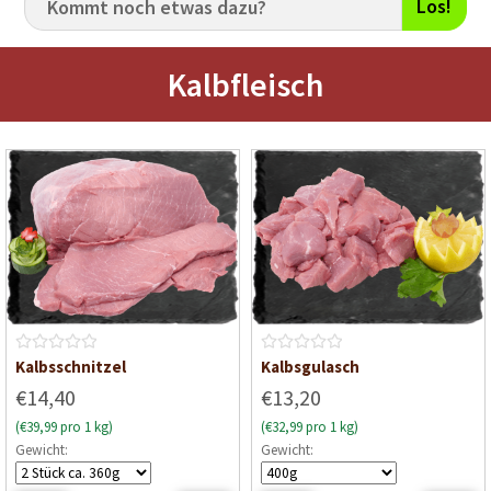
Los!
Kalbfleisch
B
B
Kalbsschnitzel
Kalbsgulasch
e
e
€14,40
€13,20
w
w
(€39,99 pro 1 kg)
(€32,99 pro 1 kg)
e
e
Gewicht:
Gewicht:
r
r
t
t