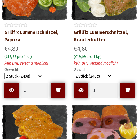
B
B
Grillfix Lummerschnitzel,
Grillfix Lummerschnitzel,
e
e
Paprika
Kräuterbutter
w
w
€4,80
€4,80
e
e
(€19,99 pro 1 kg)
(€19,99 pro 1 kg)
r
r
kein DHL Versand möglich!
kein DHL Versand möglich!
t
t
Gewicht:
Gewicht:
e
e
t
t
m
m
i
i
t
t
0
0
v
v
o
o
n
n
5
5