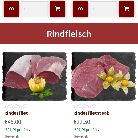
e
e
t
t
m
m
i
i
t
t
Rindfleisch
0
0
v
v
o
o
n
n
5
5
B
B
Rinderfilet
Rinderfiletsteak
e
e
€45,00
€22,50
w
w
(€89,99 pro 1 kg)
(€89,99 pro 1 kg)
e
e
Gewicht:
Gewicht:
r
r