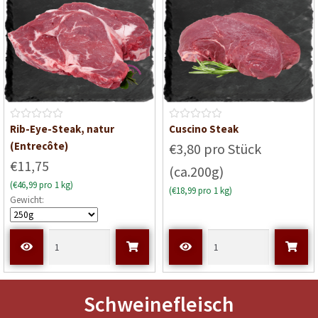
0
v
o
n
5
B
B
Rib-Eye-Steak, natur
Cuscino Steak
e
e
(Entrecôte)
€3,80 pro Stück
w
w
€11,75
(ca.200g)
e
e
(€46,99 pro 1 kg)
r
r
(€18,99 pro 1 kg)
Gewicht:
t
t
e
e
t
t
m
m
i
i
t
t
0
0
Schweinefleisch
v
v