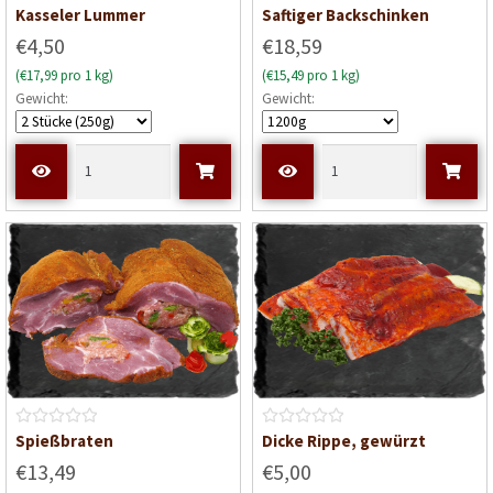
B
B
Kasseler Lummer
Saftiger Backschinken
e
e
€4,50
€18,59
w
w
(€17,99 pro 1 kg)
(€15,49 pro 1 kg)
e
e
Gewicht:
Gewicht:
r
r
t
t
e
e
t
t
m
m
i
i
t
t
0
0
v
v
o
o
n
n
5
5
B
B
Spießbraten
Dicke Rippe, gewürzt
e
e
€13,49
€5,00
w
w