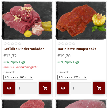
t
t
0
0
v
v
o
o
n
n
5
5
B
B
Gefüllte Rinderrouladen
Marinierte Rumpsteaks
e
e
€13,32
€19,20
w
w
(€36,99 pro 1 kg)
(€59,99 pro 1 kg)
e
e
kein DHL Versand möglich!
r
r
Gewicht:
Gewicht:
t
t
e
e
t
t
m
m
i
i
t
t
0
0