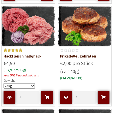
i
i
t
t
0
0
v
v
o
o
n
n
5
5
Bewerte
B
Hackfleisch halb/halb
Frikadelle, gebraten
t mit
5
e
€4,50
€2,00 pro Stück
von 5
w
(€17,99 pro 1 kg)
(ca.140g)
e
kein DHL Versand möglich!
r
(€14,29 pro 1 kg)
Gewicht:
t
e
t
m
i
t