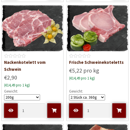
t
t
0
0
v
v
o
o
n
n
5
5
B
B
Nackenkotelett vom
Frische Schweinekoteletts
e
e
Schwein
€5,22 pro kg
w
w
€2,90
(€14,49 pro 1 kg)
e
e
(€14,49 pro 1 kg)
r
r
Gewicht:
Gewicht:
t
t
e
e
t
t
m
m
i
i
t
t
0
0