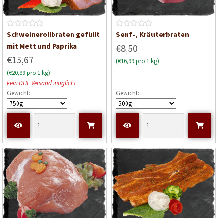
B
B
Schweinerollbraten gefüllt
Senf-, Kräuterbraten
e
e
mit Mett und Paprika
€8,50
w
w
€15,67
(€16,99 pro 1 kg)
e
e
(€20,89 pro 1 kg)
r
r
kein DHL Versand möglich!
t
t
Gewicht:
Gewicht:
e
e
t
t
m
m
i
i
t
t
0
0
v
v
o
o
n
n
5
5