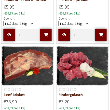
e
e
€5,95
€5,95
w
w
(€16,99 pro 1 kg)
(€16,99 pro 1 kg)
e
e
Gewicht:
Gewicht:
r
r
t
t
e
e
t
t
m
m
i
i
t
t
0
0
v
v
o
o
n
n
5
5
B
B
Beef Brisket
Rindergulasch
e
e
€38,99
€7,20
w
w
(€38,99 pro 1 kg)
(€23,99 pro 1 kg)
e
e