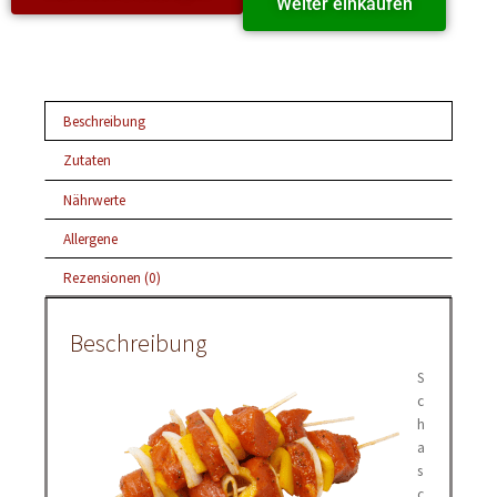
Weiter einkaufen
Beschreibung
Zutaten
Nährwerte
Allergene
Rezensionen (0)
Beschreibung
S
c
h
a
s
c