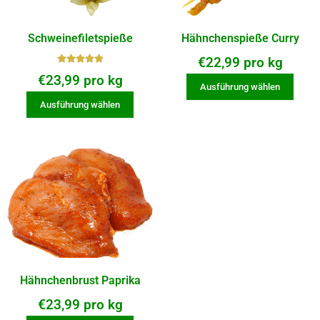
Schweinefiletspieße
Hähnchenspieße Curry
€
22,99
pro kg
Bewerte
€
23,99
pro kg
t mit
Ausführung wählen
5.00
von
Ausführung wählen
5
Hähnchenbrust Paprika
€
23,99
pro kg