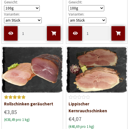
Gewicht:
Gewicht:
e
t
Varianten:
Varianten:
m
i
t
0
v
o
n
5
Bewerte
B
Rollschinken geräuchert
Lippischer
t mit
5
e
Kernrauchschinken
€3,85
von 5
w
€4,07
(€38,49 pro 1 kg)
e
(€40,69 pro 1 kg)
r