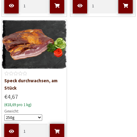
i
i
t
t
0
0
v
v
o
o
n
n
5
5
B
Speck durchwachsen, am
e
Stück
w
€4,67
e
(€18,69 pro 1 kg)
r
Gewicht:
t
e
t
m