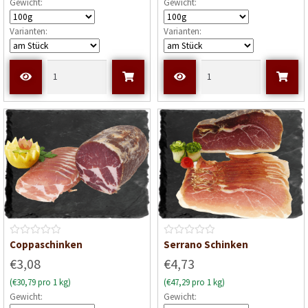
Gewicht:
Gewicht:
t
t
e
e
Varianten:
Varianten:
t
t
m
m
i
i
t
t
0
0
v
v
o
o
n
n
5
5
B
B
Coppaschinken
Serrano Schinken
e
e
€3,08
€4,73
w
w
(€30,79 pro 1 kg)
(€47,29 pro 1 kg)
e
e
Gewicht:
Gewicht:
r
r