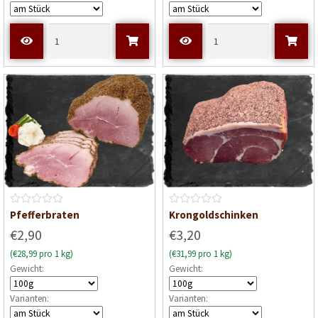
t
t
m
m
i
i
t
t
0
0
v
v
o
o
n
n
5
5
B
B
Pfefferbraten
Krongoldschinken
e
e
€2,90
€3,20
w
w
(€28,99 pro 1 kg)
(€31,99 pro 1 kg)
e
e
Gewicht:
Gewicht:
r
r
t
t
Varianten:
Varianten:
e
e
t
t