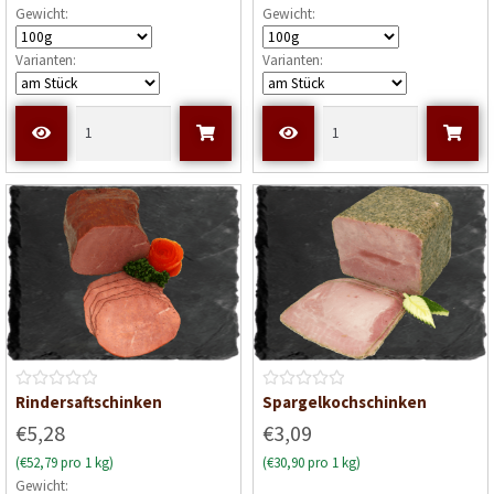
Gewicht:
Gewicht:
t
e
Varianten:
Varianten:
t
m
i
t
0
v
o
n
5
B
B
Rindersaftschinken
Spargelkochschinken
e
e
€5,28
€3,09
w
w
(€52,79 pro 1 kg)
(€30,90 pro 1 kg)
e
e
Gewicht:
r
r