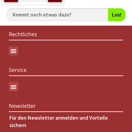
i
t
0
Los!
v
o
n
Rechtliches
5
Service
Newsletter
Für den Newsletter anmelden und Vorteile
sichern