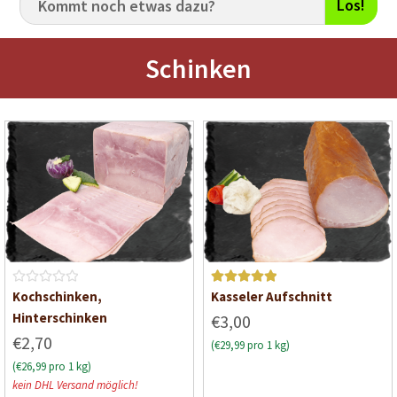
Los!
Schinken
B
Bewerte
Kochschinken,
Kasseler Aufschnitt
e
t mit
5
Hinterschinken
€3,00
w
von 5
€2,70
(€29,99 pro 1 kg)
e
(€26,99 pro 1 kg)
r
kein DHL Versand möglich!
t