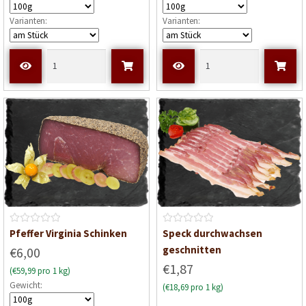
e
e
Varianten:
Varianten:
t
t
m
m
i
i
t
t
0
0
v
v
o
o
n
n
5
5
B
B
Pfeffer Virginia Schinken
Speck durchwachsen
e
e
geschnitten
€6,00
w
w
€1,87
(€59,99 pro 1 kg)
e
e
Gewicht:
(€18,69 pro 1 kg)
r
r
t
t