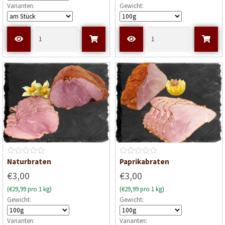
Varianten:
Gewicht:
e
e
t
t
m
m
i
i
t
t
0
0
v
v
o
o
n
n
5
5
B
B
Naturbraten
Paprikabraten
e
e
€3,00
€3,00
w
w
(€29,99 pro 1 kg)
(€29,99 pro 1 kg)
e
e
Gewicht:
Gewicht:
r
r
t
t
Varianten:
Varianten:
e
e