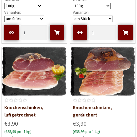
t
t
e
e
Varianten:
Varianten:
t
t
m
m
i
i
t
t
0
0
v
v
o
o
n
n
5
5
B
B
Knochenschinken,
Knochenschinken,
e
e
luftgetrocknet
geräuchert
w
w
€3,90
€3,90
e
e
(€38,99 pro 1 kg)
(€38,99 pro 1 kg)
r
r