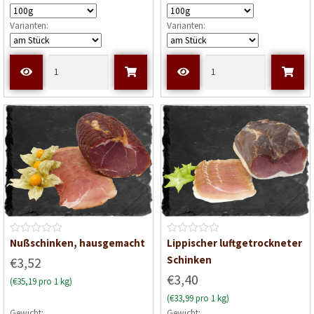
e
e
Varianten:
Varianten:
t
t
m
m
i
i
t
t
0
0
v
v
o
o
n
n
5
5
B
B
Nußschinken, hausgemacht
Lippischer luftgetrockneter
e
e
Schinken
€3,52
w
w
€3,40
(€35,19 pro 1 kg)
e
e
(€33,99 pro 1 kg)
r
r
Gewicht:
Gewicht: