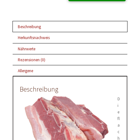
Beschreibung
Herkunftsnachweis
Nährwerte
Rezensionen (0)
Allergene
Beschreibung
D
i
e
fl
a
c
h