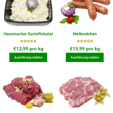
Hausmacher Kartoffelsalat
Mettendchen
Bewerte
Bewerte
€
13,99
pro kg
€
15,99
pro kg
t mit
t mit
5.00
von
5.00
von
Ausführung wählen
Ausführung wählen
5
5