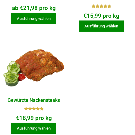
ab
€
21,98
pro kg
Bewerte
€
15,99
pro kg
t mit
Ausführung wählen
5.00
von
Ausführung wählen
5
Gewürzte Nackensteaks
Bewerte
€
18,99
pro kg
t mit
5.00
von
Ausführung wählen
5