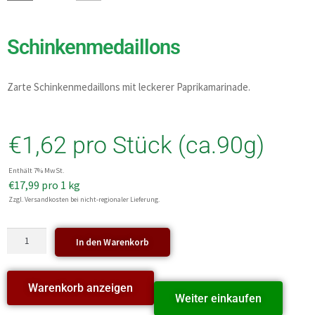
Schinkenmedaillons
Zarte Schinkenmedaillons mit leckerer Paprikamarinade.
€
1,62
pro Stück (ca.90g)
Enthält 7% MwSt.
€
17,99
pro 1 kg
Zzgl. Versandkosten bei nicht-regionaler Lieferung.
In den Warenkorb
Warenkorb anzeigen
Weiter einkaufen