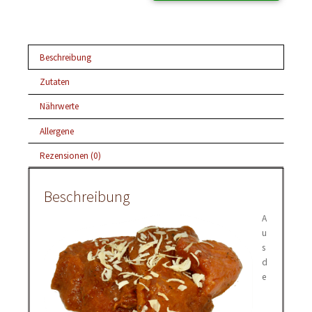
Beschreibung
Zutaten
Nährwerte
Allergene
Rezensionen (0)
Beschreibung
A
u
s
d
e