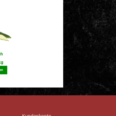
ch
kg
en
Kundenkonto