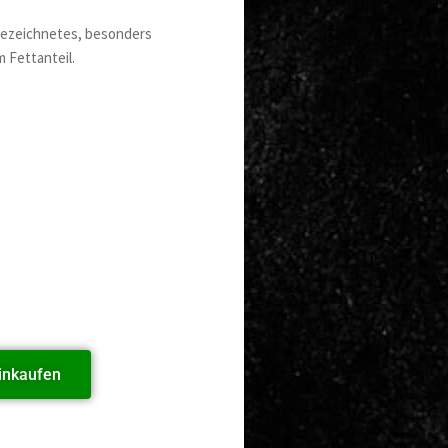
bezeichnetes, besonders
 Fettanteil.
inkaufen