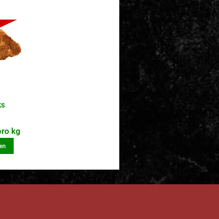
ks
ro kg
en