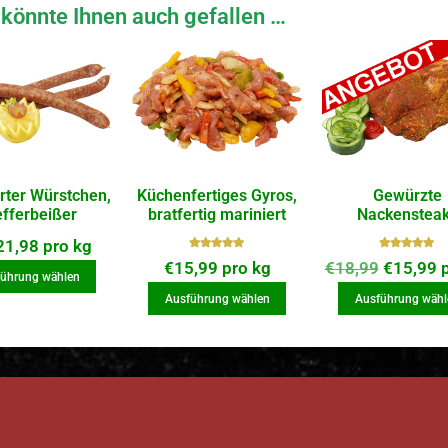
könnte Ihnen auch gefallen …
rter Würstchen,
Küchenfertiges Gyros,
Gewürzte
efferbeißer
bratfertig mariniert
Nackenstea
21,98
pro kg
Bewerte
Bewerte
€
15,99
pro kg
€
18,99
€
15,99
p
t mit
t mit
ührung wählen
5.00
von
5.00
von
Ausführung wählen
Ausführung wähl
5
5