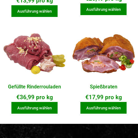
€
13,99
pro kg
t mit
5.00
von
Ausführung wählen
Ausführung wählen
5
Gefüllte Rinderrouladen
Spießbraten
€
36,99
pro kg
€
17,99
pro kg
Ausführung wählen
Ausführung wählen