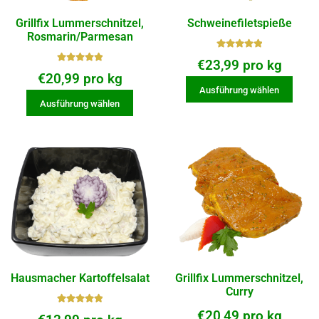
Grillfix Lummerschnitzel,
Schweinefiletspieße
Rosmarin/Parmesan
Bewerte
€
23,99
pro kg
t mit
Bewerte
€
20,99
pro kg
5.00
von
t mit
Ausführung wählen
5
5.00
von
Ausführung wählen
5
Hausmacher Kartoffelsalat
Grillfix Lummerschnitzel,
Curry
Bewerte
€
20,49
pro kg