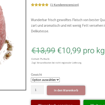
(
1
Kundenrezension)
Bewerte
1
t mit
5.00
von
Wunderbar frisch gewolftes Fleisch von bester Qu
5,
zart und aromatisch und mit wenig Fett versehen i
basieren
Delikatesse.
d auf
Kundenb
ewertun
€
13,99
€
10,99
pro kg
g
Enthält 7% MwSt.
Zzgl. Versandkosten bei nicht-regionaler Lieferung.
Gewicht
In den Warenkorb