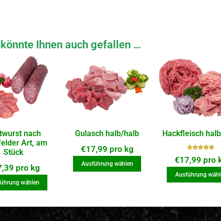
könnte Ihnen auch gefallen …
twurst nach
Gulasch halb/halb
Hackfleisch halb
felder Art, am
€
17,99
pro kg
Stück
Bewerte
€
17,99
pro 
t mit
Ausführung wählen
7,39
pro kg
5.00
von
Ausführung wähl
5
ührung wählen