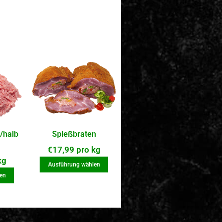
/halb
Spießbraten
€
17,99
pro kg
kg
Ausführung wählen
en