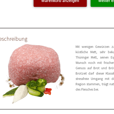
Warenkorb anzeigen
Weiter e
eschreibung
Mit wenigen Gewürzen za
köstliche Mett, sehr b
Thüringer Mett, seinen E
Wunsch noch mit frische
Genuss auf Brot und Bröt
Brotzeit darf dieser Klass
stressfreie Umgang mit de
Region stammen, trägt na
des Fleisches bei.