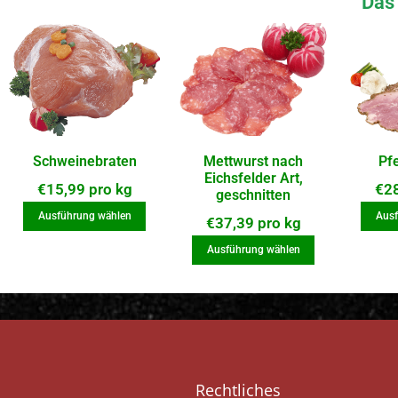
Das 
Schweinebraten
Mettwurst nach
Pf
Eichsfelder Art,
€
15,99
pro kg
€
2
geschnitten
Ausführung wählen
Ausf
€
37,39
pro kg
Ausführung wählen
Rechtliches