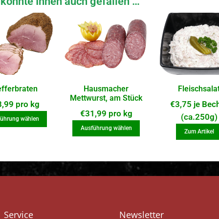
könnte Ihnen auch gefallen …
efferbraten
Hausmacher
Fleischsala
Mettwurst, am Stück
8,99
pro kg
€
3,75
je Bec
€
31,99
pro kg
(ca.250g)
ührung wählen
Ausführung wählen
Zum Artikel
Service
Newsletter